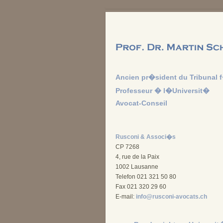
Ancien pr�sident du Tribunal 
Professeur � l�Universit�
Avocat-Conseil
Rusconi & Associ�s
CP 7268
4, rue de la Paix
1002 Lausanne
Telefon 021 321 50 80
Fax 021 320 29 60
E-mail:
info@rusconi-avocats.ch