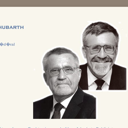
f�d�ral