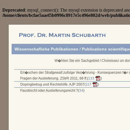
Deprecated
: mysql_connect(): The mysql extension is deprecated and
/home/clients/bcfae5aaef5b0996c8917e5c496e802d/web/publikati
Wissenschafliche Publikationen / Publications scientifiqu
W�hlen Sie ein Sachgebiet / Choisissez un do
Erl�schen der Strafgewalt zufolge Verj�hrung - Konsequenzen f�r 
Fragen der Auslieferung. ZStrR 2011, 66 ff.(
133
)
Dopingbetrug und Rechtshilfe. AJP 2007(
117
)
Faustrecht oder Auslieferungsrecht ?(
34
)