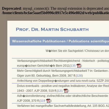
Deprecated
: mysql_connect(): The mysql extension is deprecated and
/home/clients/bcfae5aaef5b0996c8917e5c496e802d/web/publikati
Wissenschafliche Publikationen / Publications scientifiqu
W�hlen Sie ein Sachgebiet / Choisissez un do
Verfassungsgerichtsbarkeit Rechtsvergleichend - historisch - politolog
europ�ischen Gerichtsh�fe Bern 2011(
135
)
Mehr Gerechtigkeit durch Verfassungsgerichtsbarkeit ? in: Gedanken z
Giger zum 80. Geburtstag, Bern 2009, 367 ff.(
128
)
Anfechtung von Doppelbegr�ndungen und iura novit curia. SZZP 2008
Dolus eventualis - positive und negative Indikatoren; Analyse der R
1943 - 2007. AJP 2008, 519 ff.(
121
)
Adh�sionsforderung; zivilrechtliche oder strafrechtliche Beschwerde ? 
AJP 2008, 370 ff.(
119
)
Verfahren bei mangelhafter Sachverhaltsfeststellung, Art. 105 BGG. AJP